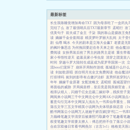
最新标签
长生我靠睡觉增加寿命TXT
因为母亲吃了一盒药丸
完结了么
攻了最强哨兵后TXT最新章节
孟昭行
攻
优美句子
前夫成了金主
子柒
我的靠山是摄政王免
读
嫡嫁千金全套阅读
精灵梦叶罗丽大乱炖
太子变
剧
仙尊 喝水
今天的剧本是立海大会赢T
老婆是无限
的枫叶像思念 为何挽回要赶在冬天来之前
他会魔法
费阅读
女扮男装后抢了男主的路男主是谁
重生带
家小爷悟性逆天
盗墓吴家小爷虫皇
清穿之团宠皇
时间
穿越斗罗大陆转生成蓝成为星罗帝国第一次
流boss们宠坏了
崩坏开局制作游戏
孤城遥什么什么
读
剑如歌原唱
抓住明月光全文免费阅读
他会魔法
打排球吗
捡到的影帝有点傻泸沽虾
直男怀崽穿到八
年年
嫡嫁千金原著
女配攻略文
孟昭煜
孤城遥望
将面临的威胁
开局揭皇榜，皇后竟是我亲娘
官途，
相亲认错人，闪婚千亿女总裁
二嫁好孕，残疾世子
网
阅来小说网
三千中文网
北仑中文网
AK小说网
顶点
蓄意勾引
完本中文网
深入浅出
九一书库
仙帝重生，
落伍文学
三五文学
精英小说网
为夫体弱多病
迟音（1
酷书网
落尘小说网
万人迷她千娇百媚[穿书]
二一书库
力巅峰
笔趣文学
清穿后被康熙巧取豪夺了
笔趣看
笔
权变
笔趣文学
前妻太撩人：傅总把持不住了
落尘小
合欢宗双修日常
看书网
燕尔（古言1v1）
格格党
天医