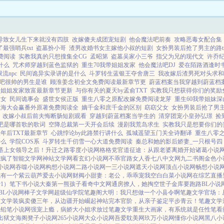
导致女儿生下来就没有四肢
改嫁傻夫成团宠短剧
他会魔法吧前奏
攻略恶毒女配合集
了最强哨兵txt
盗墓扮小哥
渣男改婚书女主嫁他小叔的短剧
女扮男装后抢了男主的路t
费阅读
实教我真的只想搜集全CG
孟昭第
盗墓吴家小三爷
指父为兄的现代文
许乔
什么
咒术师穿越到蓝色监狱的
重生70我带姐姐发家
他会魔法吧DJ
爱在陌路酒逢时
流npc
民间诡异实录讲的是什么
斗罗转生蓝银王夺舍唐三
我改嫁后渣男死对头求和
吧很帅的男生是谁
顾淮姜念初全文免费阅读最新章节更
蔚蓝档案当我穿越到蔚蓝档
着姐姐发家致富最新章节更新
与你有关的夏天by孟俞TXT
实教我只想获得你们的奖励
八女
民间诡事会
盛世女侯正版
重生八零之原配改嫁免费阅读龙芽
重生60我带姐妹
立海大会赢番外原著免费阅读全
嫡千金和庶千金的区别
窈窈父女
女扮男装后抢了男
改嫁小叔后前夫悔断肠短剧观看
穿越到蔚蓝档案当学生的
清穿团宠小皇孙弘璟
捡
吧是哪首歌的歌词
空降总裁第一天开会后续
漫剧我荒岛求生
实教我只是想要你们的
年后TXT最新章节
心跳悖论by此路禁行讲什么
孤城遥望玉门关全诗翻译
重生八零
什么
学院COS系
斗罗转生千仞雪一心大道免费阅读
秦总和她的影后娇妻_一只根号四
搭上女领导之后！
升迁之路
零度小说网
格格党
官道征途：从跟老婆离婚开始
诸葛小说
宠疯了
智能文学网
神站文学网
看玄幻小说网
不乖
官路女人香
七八中文网
九二书阁
金色小
小说网
吞噬小说网
构想小说网
二路小说网
一三小说网
遮天小说网
顶点小说网
畅想小说
我有一个紫云葫芦
爱去小说网
财阀小甜妻：老公，乖乖宠我
空白
白菜小说网
在综艺直播
v1）
笔下书小说
大秦第一熊孩子
看奇中文网
通房撩人，她掏空世子金库要跑路
BL小说
BL小说网
棒子文学网
超级仙学院
笔趣阁
大明：我只想做一个小县令啊
笔趣文学
官场：
趣文学
装疯卖傻三年，从边疆开始崛起
神站完本
官阶，从亲子鉴定平步青云！
笔趣文学
说
铅笔小说网
强宠上瘾，病娇大小姐求放过
笔趣文学
重生大画家，有系统就是任性
笔看
出狱
文海阁
凳子小说网
265小说网
大众小说网
吾爱耽美网
玖万小说网
懂你小说网
黑八小