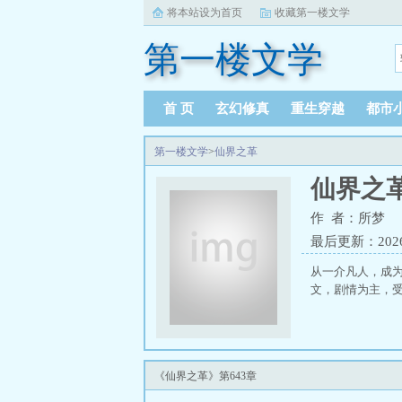
将本站设为首页
收藏第一楼文学
第一楼文学
首 页
玄幻修真
重生穿越
都市
第一楼文学
>
仙界之革
仙界之
作 者：所梦
最后更新：2026-0
从一介凡人，成为
文，剧情为主，受
《仙界之革》第643章