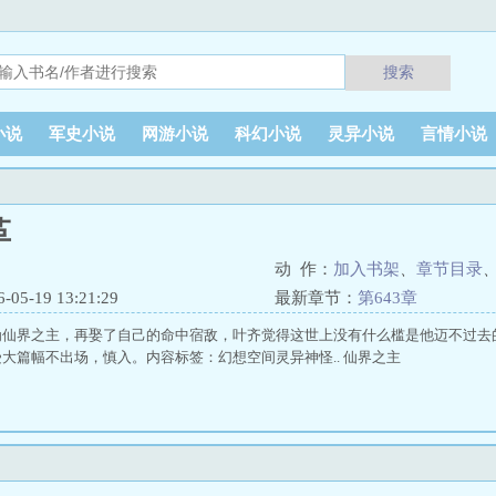
搜索
小说
军史小说
网游小说
科幻小说
灵异小说
言情小说
革
动 作：
加入书架
、
章节目录
5-19 13:21:29
最新章节：
第643章
仙界之主，再娶了自己的命中宿敌，叶齐觉得这世上没有什么槛是他迈不过去的
大篇幅不出场，慎入。内容标签：幻想空间灵异神怪.. 仙界之主