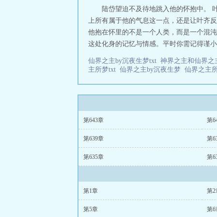
陆岱望迫不及待地跳入他的怀抱中。 
上所有属于他的气息这一点，还是让叶齐反应
他抱在怀里的不是一个人类，而是一个混沌虚
这处化身的记忆与情感。平时你需记得谨小…
仙界之主by沉夜生梦txt
神界之主和仙界
主所梦txt
仙界之主by沉夜生梦
仙界之主
第643章
第6
第639章
第6
第635章
第6
第1章
第2
第5章
第6