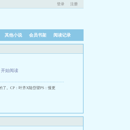
登录
注册
其他小说
会员书架
阅读记录
、
开始阅读
了。CP：叶齐X陆岱望PS：慢更