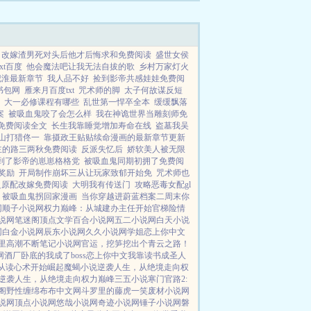
改嫁渣男死对头后他才后悔求和免费阅读
盛世女侯
xt百度
他会魔法吧让我无法自拔的歌
乡村万家灯火
纪淮最新章节
我人品不好
捡到影帝共感娃娃免费阅
书包网
雁来月百度txt
咒术师的脚
太子何故谋反短
大一必修课程有哪些
乱世第一悍卒全本
缓缓飘落
案
被吸血鬼咬了会怎么样
我在神诡世界当雕刻师免
免费阅读全文
长生我靠睡觉增加寿命在线
盗墓我吴
深山打猎佟一
靠摄政王贴贴续命漫画的最新章节更新
主的路三两秋免费阅读
反派失忆后
娇软美人被无限
到了影帝的崽崽格格党
被吸血鬼同期初拥了免费阅
奖励
开局制作崩坏三从让玩家致郁开始免
咒术师也
之原配改嫁免费阅读
大明我有传送门
攻略恶毒女配gl
被吸血鬼拐回家漫画
当你穿越进蔚蓝档案二周末你
网
顺子小说网
权力巅峰：从城建办主任开始
官梯险情
说网
笔迷阁
顶点文学
百合小说网
五二小说网
白天小说
网
白金小说网
辰东小说网
久久小说网
学姐
恋上你中文
里高潮不断
笔记小说网
官运，挖笋挖出个青云之路！
网
酒厂卧底的我成了boss
恋上你中文
我靠读书成圣人
从读心术开始崛起
魔蝎小说
逆袭人生，从绝境走向权
逆袭人生，从绝境走向权力巅峰
三五小说
寒门官路2:
阁
野性缠绵
布布中文网
斗罗里的藤虎一笑
废材小说网
说网
顶点小说网
悠哉小说网
奇迹小说网
锤子小说网
磐