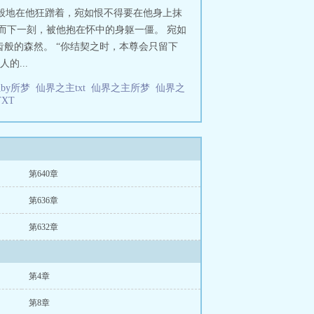
般地在他狂蹭着，宛如恨不得要在他身上抹
然而下一刻，被他抱在怀中的身躯一僵。 宛如
齿般的森然。 “你结契之时，本尊会只留下
的...
by所梦
仙界之主txt
仙界之主所梦
仙界之
TXT
第640章
第636章
第632章
第4章
第8章