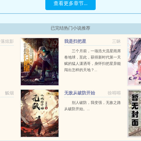
查看更多章节...
已完结热门小说推荐
叶落炫影
我是扫把星
三昧
三个月前，一场浩大流星雨席
卷地球，至此，获得新时代第一天
赋的猛人潇洒哥，身怀扫把星异能
闯出怎样的天地？...
觚烟
无敌从破防开始
徐嘚嘚
别人破防，我变强，无敌之路
从破防开始。...