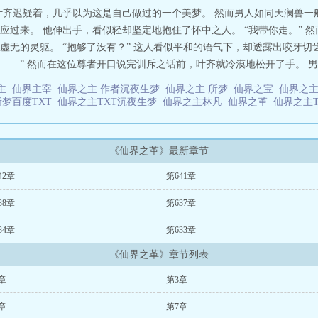
叶齐迟疑着，几乎以为这是自己做过的一个美梦。 然而男人如同天澜兽一
过来。 他伸出手，看似轻却坚定地抱住了怀中之人。 “我带你走。” 
无的灵躯。 “抱够了没有？” 这人看似平和的语气下，却透露出咬牙切
…” 然而在这位尊者开口说完训斥之话前，叶齐就冷漠地松开了手。 男人
之主
仙界主宰
仙界之主 作者沉夜生梦
仙界之主 所梦
仙界之宝
仙界之主
所梦百度TXT
仙界之主TXT沉夜生梦
仙界之主林凡
仙界之革
仙界之主
《仙界之革》最新章节
42章
第641章
38章
第637章
34章
第633章
《仙界之革》章节列表
章
第3章
章
第7章