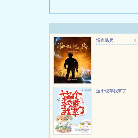
浴血逃兵
...
这个校草我罩了
...