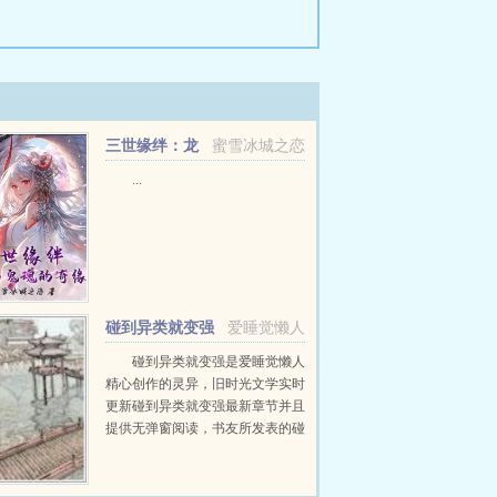
三世缘绊：龙
蜜雪冰城之恋
神与鬼魂的奇缘
...
碰到异类就变强
爱睡觉懒人
碰到异类就变强是爱睡觉懒人
精心创作的灵异，旧时光文学实时
更新碰到异类就变强最新章节并且
提供无弹窗阅读，书友所发表的碰
到异类就变强评论，并不代表旧时
光文学赞同或者支持碰到异类就变
强读者的观点。...