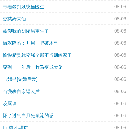
带着签到系统当医生
08-06
史莱姆真仙
08-06
觊觎我的阴湿男重生了
08-06
游戏降临：开局一把破木弓
08-06
愉悦精灵就变强？那不当训练家了
08-06
穿到二十年后，竹马变成大佬
08-06
与婚书[先婚后爱]
08-06
当我表白亲错人后
08-06
咬唇珠
08-06
怀了过气白月光顶流的崽
08-06
[足球]小甜饼
08-06