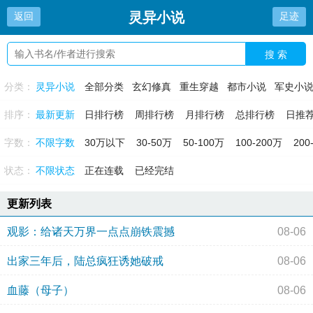
灵异小说
返回
足迹
搜 索
分类：
灵异小说
全部分类
玄幻修真
重生穿越
都市小说
军史小
排序：
最新更新
日排行榜
周排行榜
月排行榜
总排行榜
日推
字数：
不限字数
30万以下
30-50万
50-100万
100-200万
200
状态：
不限状态
正在连载
已经完结
更新列表
观影：给诸天万界一点点崩铁震撼
08-06
出家三年后，陆总疯狂诱她破戒
08-06
血藤（母子）
08-06