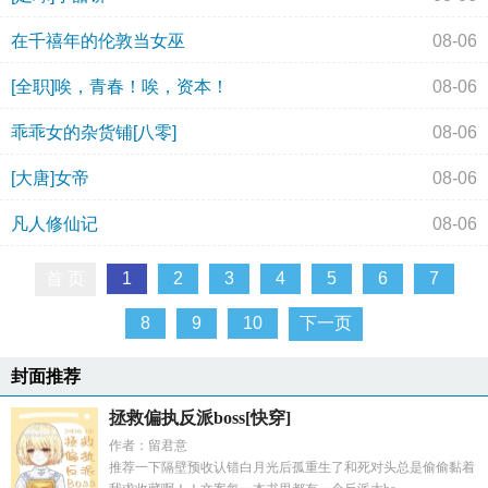
在千禧年的伦敦当女巫
08-06
[全职]唉，青春！唉，资本！
08-06
乖乖女的杂货铺[八零]
08-06
[大唐]女帝
08-06
凡人修仙记
08-06
首 页
1
2
3
4
5
6
7
8
9
10
下一页
封面推荐
拯救偏执反派boss[快穿]
作者：留君意
推荐一下隔壁预收认错白月光后孤重生了和死对头总是偷偷黏着