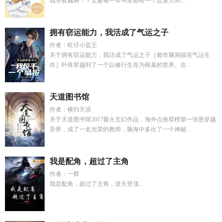
我求收藏啊！！文案每一本书里都有一个反派大bo...
拥有窃运能力，我活成了气运之子
作者：旺仔小蛮王
关于拥有窃运能力，我活成了气运之子［都市脑洞搞笑气运生
肖］叶殊穿越到了一个以修行生肖为根基的世界。在...
天道图书馆
作者：横扫天涯
关于天道图书馆2017最火玄幻作品，海外点推双榜第一张悬穿越
异界，成了一名光荣的教师，脑海中多出了一个神秘...
我是配角，超过了主角
作者：一辉
我是配角，超过了主角，逆天登顶...