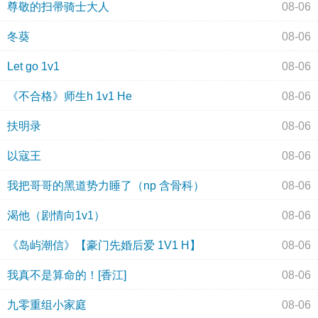
尊敬的扫帚骑士大人
08-06
冬葵
08-06
Let go 1v1
08-06
《不合格》师生h 1v1 He
08-06
扶明录
08-06
以寇王
08-06
我把哥哥的黑道势力睡了（np 含骨科）
08-06
渴他（剧情向1v1）
08-06
《岛屿潮信》【豪门先婚后爱 1V1 H】
08-06
我真不是算命的！[香江]
08-06
九零重组小家庭
08-06