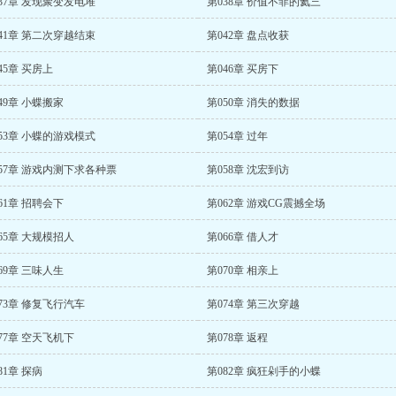
37章 发现聚变发电堆
第038章 价值不菲的氦三
41章 第二次穿越结束
第042章 盘点收获
45章 买房上
第046章 买房下
49章 小蝶搬家
第050章 消失的数据
53章 小蝶的游戏模式
第054章 过年
57章 游戏内测下求各种票
第058章 沈宏到访
61章 招聘会下
第062章 游戏CG震撼全场
65章 大规模招人
第066章 借人才
69章 三味人生
第070章 相亲上
73章 修复飞行汽车
第074章 第三次穿越
77章 空天飞机下
第078章 返程
81章 探病
第082章 疯狂剁手的小蝶