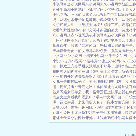
小说网
白金小说网
辰东小说网
久久小说网
学姐
恋上
直播里高潮不断
笔记小说网
官运，挖笋挖出个青云
小说网
酒厂卧底的我成了boss
恋上你中文
我靠读书成
场：从读心术开始崛起
魔蝎小说
逆袭人生，从绝境
文学
逆袭人生，从绝境走向权力巅峰
三五小说
寒门官
笔看阁
野性缠绵
布布中文网
斗罗里的藤虎一笑
废材
八小说网
顶点小说网
悠哉小说网
奇迹小说网
锤子小
一问小说网
阁笔趣
官阶，从亲子鉴定平步青云！
海
驾崩百年，朕成了暴君的白月光
我和我妈的那些事
护华夏
哥哥爱上的女神
邪帝轻点爱：腹黑鬼医狂妃
中文网>
<3z小说网>
<精英小说网>
<千千文学网>
<小
小说>
<古月小说网>
<格格党>
<虫虫小说网>
<小白文
妻：摄政王宠妻手册
反派崽崽不好养，山神外挂上
娇的崽
天剑神帝
苟在四合院捡漏
正道潜龙
天域苍穹
不当舔狗开始
透骨欢
爱欲之潮NP
直上青云
深度补习>
女儿开去航展曝光了！
关于我哥和我男朋友互换身
运，挖笋挖出个青云之路！
修仙暴徒
九龙乾坤诀
官
破局
闪婚女领导后，我一路青云直上
快穿之我在年
成虐文主角后我和霸总he了
零点中文网
日复一日
乐文
明：诏狱讲课，老朱偷听人麻了
老鼠中文
四合院：
龙警3000！
奇热小说网
脱下她的情趣内衣
热门小说
吞噬小说网
图谋不轨
TXT电子书
七零甜蜜蜜，糙汉宠
想休夫
倚天小说网
放开她，让我来
遇初小说网
财阀