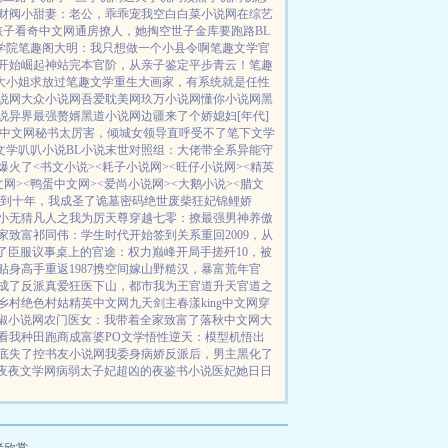
财阀小甜妻：老公，乖乖宠我
空白
白菜小说网
在综艺
孩子
看奇中文网
通房撩人，她掏空世子金库要跑路
BL
学院
笔趣阁
大明：我只想做一个小县令啊
笔趣文学
官
开始崛起
神站完本
官阶，从亲子鉴定平步青云！
笔趣
大小姐求放过
笔趣文学
重生大画家，有系统就是任性
小说网
大众小说网
吾爱耽美网
玖万小说网
懂你小说网
黑
说
异界最强赘婿
黑道小说网
边疆来了个娇媳妇[年代]
1中文网
秘书太厉害，倾城女领导直呼受不了
笔下文学
文学
叭叭小说
BL小说
末世对照组：大佬带全系异能守
爆火了
<书文小说>
<耗子小说网>
<旺仔小说网>
<精英
文网>
<鸭蛋中文网>
<爱尚小说网>
<大鹅小说>
<腊文
到十年，我成圣了
诡墓密码
绝世废柴狂妃
锦鲤娇
小无猜
凡人之我为厉天尊
穿越七零：撩最强男神养傲
家致富
祁同伟：学生时代开始签到关系
重回2009，从
了
臣服
议事桌上的
官途：权力巅峰
开局手搓歼10，被
贴身高手
重返1987
携空间嫁山野糙汉，暴富荒年
官
成了反派真爱
狂医下山，都市我为王
官道升天
官道之
乡村绝色村姑
精英中文网
九天剑主
春漾
king中文网
穿
椒小说网
农门医女：我带着全家致富了
落秋中文网
大
看我种田跑商成富婆
PO文学
悟性逆天：模型机悟出
底失了控
书友小说网
我委身病娇反派后，男主黑化了
夜夜文学网
病弱太子妃超凶的
夜鉴书小说
医妃她日日