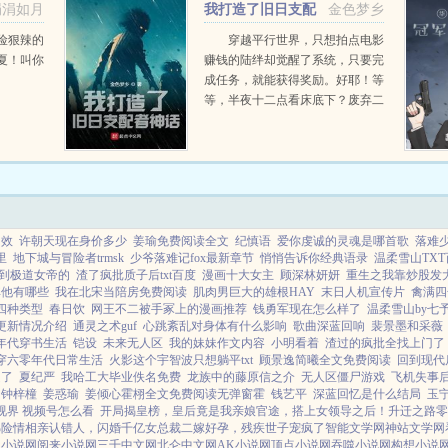
涓涓如月
我打造了旧日支配
金色梦乡
子，传来奇怪的声...
者神话
险狠辣的
穿越平行世界，只想拍点电影
夏！叫你
赚钱的陆绊却觉醒了系统，只要完
成任务，就能获得奖励。好耶！等
等，半夜十二点看床底下？废弃二
十年的剧院里有琴声？美术展的画
家不知所踪？陆绊完成这些任务的
时候觉察到，这个世界好像真的有
鬼！...
功效
许朝天现在身价多少
姜瑜免费阅读全文
纪慎语
爱你虔诚的灵魂是哪首歌
落难
里
地下城与冒险者trmsk
少爷落难记fox最新章节
悄悄告诉你经典语录
温柔雪山TXT
到极道女帝的
渣了疯批质子后txt百度
漫画十大女主
顾深林妍妍
重生之我靠炒股发
其他有哪些
我在北宋当陪房免费阅读
肌肉男巨大的雄根HAY
末日人机宣传片
禽满四
四种类型
春日饮
网王不二被手冢上的漫画推荐
钱勇军现在怎么样了
温柔雪山by七
更新情况介绍
通灵之术guf
心跳紊乱对身体有什么影响
歌曲深蓝回响
裴景墨和采薇
0年代穿书生活
铠设
未来无人区
我的妹妹作文内容
小明看着
渣过的疯批全找上门了
穿六零年代日常生活
火影这个宇智波只想躺平txt
顾景逸简曦全文免费阅读
回到现代
起了
夏纪严
我哈工大毕业佚名免费
龙族中的藤原信之介
无人区僵尸游戏
飞机失事
钟梓橦
姜惑瑜
姜倾心霍栩全文免费阅读无弹窗霍
钱艺平
深蓝回忆是什么结局
玉
视界 视频号怎么看
开局揭皇榜，皇后竟是我亲娘
官途，搭上女领导之后！
升迁之路
零
梯险情
相亲认错人，闪婚千亿女总裁
二嫁好孕，残疾世子宠疯了
智能文学网
神站文学网
天小说网
阅来小说网
三千中文网
北仑中文网
AK小说网
顶点小说网
吞噬小说网
构想小说