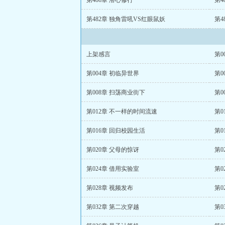
第486章 潜心修行
第4
第482章 独角雷吼VS红眼鼠妖
第4
上架感言
第0
第004章 初临异世界
第0
第008章 扫荡商业街下
第0
第012章 不一样的时间流速
第0
第016章 回归校园生活
第0
第020章 父母的惊讶
第0
第024章 借用实验室
第0
第028章 视频发布
第0
第032章 第二次穿越
第0