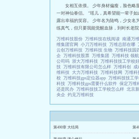
女相互依偎。 少年身材偏瘦，脸色略
一对神仙眷侣。 “瑶儿，真希望能一辈子如
露出幸福的笑容。 少年名为陆鸣，少女名
练真气，但只要我能觉醒血脉，到时长老院就
万维科技股份
万维科技在线阅读
南通万
维集团官网
小刀万维科技
万维总部在哪
云创万维科技
万维科技 生物
万维科技园
企
万维科技股票
万维集团
万维科技 领
公司吗
浙大万维科技
万维科技技工学校
技
万维科技有限公司怎么样
万维科创
成
维科技
大力万维科技
万维科技网
万维科
校
万维科技gps定位器app
万维科技技工
科技
万维科技gps需要什么软件
保定万维
还是民办
万维科技技工学校怎么样
北京
央企
灼见万维科技
第490章 大结局
第4