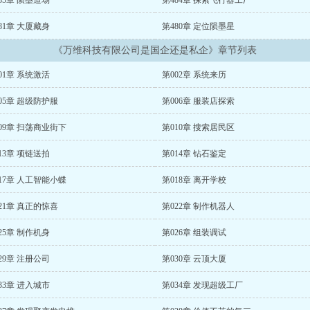
85章 陨墨道场
第484章 探索飞行器工厂
81章 大厦藏身
第480章 定位陨墨星
《万维科技有限公司是国企还是私企》章节列表
01章 系统激活
第002章 系统来历
05章 超级防护服
第006章 服装店探索
09章 扫荡商业街下
第010章 搜索居民区
13章 项链送拍
第014章 钻石鉴定
17章 人工智能小蝶
第018章 离开学校
21章 真正的惊喜
第022章 制作机器人
25章 制作机身
第026章 组装调试
29章 注册公司
第030章 云顶大厦
33章 进入城市
第034章 发现超级工厂