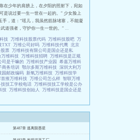
袋靠在少年的肩膀上，在夕阳的照射下，宛如
可是说过要一生一世在一起的。” 少女脸上
玉手，道：“瑶儿，我虽然筋脉堵塞，不能凝
强者，守护你一生一世的。” ...
维科技
万维科技股票代码
万维科技股吧
万
技TXT
万维公司好吗
万维科技代鹰
北京
份股票
万维科技有限公司是国企还是私
台万维科技
万维科技招聘
万维科技是正规
公司是干嘛的
万维科技产业园
希嘉万维科
子商务培训
鄂尔多斯万维科技
深圳大利万
技园邮政编码
新氧万维科技
万维科技学
荐首推万维科技
万维公司怎么样
智联万维
科技技工学校电话
万维科技技工学校是公办
科技
万维科技创始人
万维科技是国企还是
第487章 逃离陨墨星