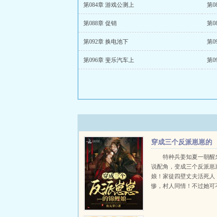
第084章 游戏公测上
第0
第088章 促销
第0
第092章 换电池下
第0
第096章 斐乐汽车上
第0
穿成三个反派崽崽的
锦鲤娘
特种兵姜知夏一朝醒
说配角，变成三个反派崽
娘！家徒四壁丈夫活死人
惨，村人同情！不过她可
有系统的她，化身锦鲤大
叮！水里鱼儿围她游，山
她走！养崽崽，开铺子，..