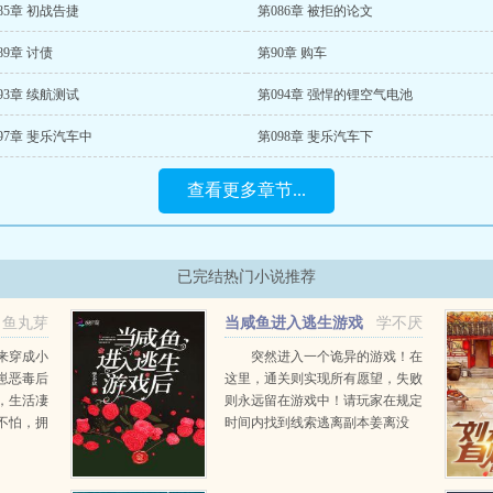
85章 初战告捷
第086章 被拒的论文
89章 讨债
第90章 购车
93章 续航测试
第094章 强悍的锂空气电池
97章 斐乐汽车中
第098章 斐乐汽车下
查看更多章节...
已完结热门小说推荐
鱼丸芽
当咸鱼进入逃生游戏
学不厌
后
来穿成小
突然进入一个诡异的游戏！在
崽恶毒后
这里，通关则实现所有愿望，失败
，生活凄
则永远留在游戏中！请玩家在规定
不怕，拥
时间内找到线索逃离副本姜离没
展身手！
空，只想当一条咸鱼。无人动过的
里野物随
厨房，凭空出现的美食，不要乱吃
.
姜离哇呜，美味！黑暗里飘荡的影