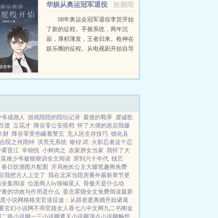
华娱从奥运冠军退役
拾捌雨
开始
08年奥运会冠军退役李贺开始
了新的征程。手握系统，两年沉
寂，厚积薄发，王者归来。枪神在
娱乐圈的征程。从电视剧开始自导
自演枪神的娱乐圈之旅，华娱之王
者归来...
少爷成佣人
游戏陪陪的陪玩记录
最後的戰爭
虔诚歌
百度
立花才
降谷零公安搭档
怀了大佬的崽后我爆
大财
降谷零受伤瞒着警五
无人区生存技巧
德化县
合院之何雨钟
洪荒无系统
银锽 武
火影忍者这个忍
予雾晋江
辛锦悦
小鲜肉之
农家胖女当家
我怀了大
落难少爷被狠狠训全文阅读
穿到六十年代
钱艺
春日饮酒图片配图
开局抱长公主大腿笔趣阁免费
后我把古人上交了
我在北宋当陪房番外最新章节更
后全集阅读
位面商人by辣椒星人
骨傲天是什么动
宁膏的功效与作用是什么
姜念霍骁全文免费阅读最新
度小说网
格格党
官道征途：从跟老婆离婚开始
诸葛
看玄幻小说网
不乖
官路女人香
七八中文网
九二书阁
金
网
二路小说网
一三小说网
遮天小说网
顶点小说网
畅想