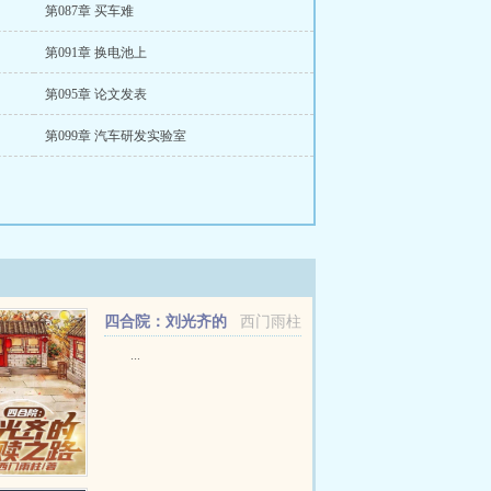
第087章 买车难
第091章 换电池上
第095章 论文发表
第099章 汽车研发实验室
四合院：刘光齐的
西门雨柱
自赎之路！
...