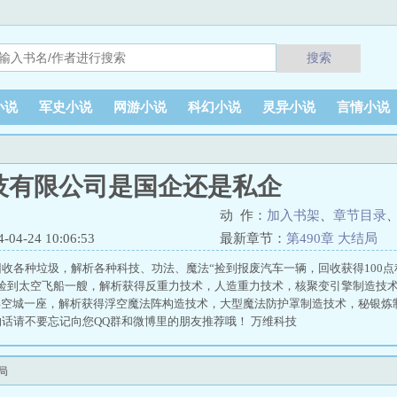
搜索
小说
军史小说
网游小说
科幻小说
灵异小说
言情小说
技有限公司是国企还是私企
动 作：
加入书架
、
章节目录
4-24 10:06:53
最新章节：
第490章 大结局
收各种垃圾，解析各种科技、功法、魔法“捡到报废汽车一辆，回收获得100点
“捡到太空飞船一艘，解析获得反重力技术，人造重力技术，核聚变引擎制造技
浮空城一座，解析获得浮空魔法阵构造技术，大型魔法防护罩制造技术，秘银炼
话请不要忘记向您QQ群和微博里的朋友推荐哦！ 万维科技
局