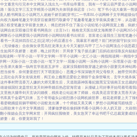
你中文
蓄意勾引
完本中文网
深入浅出
九一书库
仙帝重生，我有一个紫云葫芦
爱去小说网
之路！
落伍文学
三五文学
精英小说网
为夫体弱多病
迟音（1v1）
笔下书小说
大秦第一熊
圣人
酷书网
落尘小说网
万人迷她千娇百媚[穿书]
二一书库
BL小说网
棒子文学网
超级仙
走向权力巅峰
笔趣文学
清穿后被康熙巧取豪夺了
笔趣看
笔趣文学
装疯卖傻三年，从边疆
路2:权变
笔趣文学
前妻太撩人：傅总把持不住了
落尘小说
铅笔小说网
强宠上瘾，病娇
小说网
合欢宗双修日常
看书网
燕尔（古言1v1）
格格党
天医出狱
文海阁
凳子小说网
265
说网
磐石小说网
爱我小说网
四维小说网
咕咕看书
出狱后，首富老公逼我生三胎
笔笔趣小
棠看书
一天花掉四百亿之后[足球]
小药店通古今，我暴富不难吧？
前门村的留守妇女
10
儿（无绿修改）
合欢御女录
荒岛狂龙
薄太太今天又被扒马甲了
三A小说网
顶点小说
恶霸
人生如局
不良娇妻：老师，晚上好
亮剑：开局拿下鬼子据点
豪门后妈在娃综靠反向贴贴
说阅读网>
<芊芊小说>
<芊芊文学网>
<芊芊小说网>
<文汇小说>
<拇指阅读网>
<拇指中
学网>
<天际小说>
<文德小说>
<笔下文学>
<屈服小说网>
<乐狗小说网>
<乐埋屋小说>
签
大分
吾弟大秦第一纨绔
玄学崽崽五岁半，这家没我都得散
穿越之娇俏小甜妻
完本神站
两
只想当侯爷，奈何妻妾想打天下
萌宠甜心：恶魔少爷深深吻
开局父母祭天，她带空间养
上流社会共享女友
镇龙棺，阎王命
上瘾禁忌
爱欲之潮
假千金身世曝光，玄学大佬杀疯
体这件事
村野流香
万人嫌的大师兄重生后，天道跪舔
神医毒妃腹黑宝宝
镇南王
女总裁的
道雄途
镇国狂龙
盖世狂龙
天剑神帝
婚后热恋
宦海官途：从撞破上司好事开始
苟着苟着我
代文里抱大腿
帝剑天玄诀
闪婚夜，残疾老公站起来了
师娘，你真美
迟音
官妻
太荒吞天诀
书库
真千金霸气归来，五个哥哥磕头认错
烈酒小说网
机娘世界，校花老师要上天了
辣
带着娄晓娥提前躺平
蟒蛇小说
蛟龙出渊，十个师姐又美又飒！
梦想小说网
被骂赔钱货，
网
山雨欲来
十点半文学
离婚后，渣爹做梦都在偷妈咪
书看小说网
小夫人奶又甜，大叔彻
翻小辣媳
会员文学网
末世：开局疯狂囤物资，美女急哭了
幸运书吧
千亿总裁宠妻成狂
小娇妻：叔，你要宠坏我了！