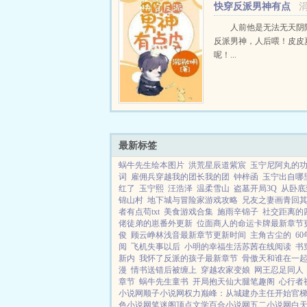
快穿反派男神有点
皮
人前他是无法无天阴
反派男神，人后喂！皮皮
呢！...
最新标签
蜗牛先生绘本图片
洪荒星辰道紫宸
玉宁尼阿丸的
词
雇佣兵穿越我的团长我的团
钟梓函
玉宁出自哪
红了
玉宁熙
汪浩泽
温柔雪山
盗墓开局3Q
从卧底
锦山村
地下城与冒险家游戏攻略
兄友之妻画青回
者有点苟txt
美食游戏合集
施雨辛锦子
社交距离的
佬徒弟的崽番外更新
位面商人的命运卡牌最新章节
俊
顾云峥林浅音最新章节更新时间
主角古尘的
6
阅
飞机失事以后
小明的幸福生活苏茜在线阅读
书
新内
我怀了反派的孩子最新章节
骨傲天和谁在一
漫
情书送错后被缠上
穿越农家变娘
网王忍足同人
章节
蜗牛先生童书
开局抱天仙大腿笔趣阁
心行者
小说网
顺子小说网
权力巅峰：从城建办主任开始
官
色小说网
笔迷阁
顶点文学
百合小说网
五二小说网
白