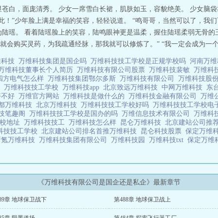
显苍白，面庞清秀。 少女一席雪白长裙，肌肤如玉，容貌绝美。 少女脑
此！”少年脸上满是幸福的笑容，轻轻说道。 “鸣哥哥，当然可以了，我们
为陆瑶。 看着陆瑶脸上的笑容，陆鸣眼神更是温柔，握住陆瑶柔弱无骨的
会购买灵药，为我疏通经脉，那我就可以修炼了。” “我一定会成为一个武道
维科技
万维科技集团是国企吗
万维科技技工学校是正规学校吗
河南万
万维科技董事长个人简历
万维科技有限公司股票
万维科技裴敏
万维科
四方电气怎么样
万维科技集团鄂尔多斯
万维科技有限公司
万维科技股
航
万维科技技工学校
万维科技app
北京致远万维科技
中网万维科技
东
好不好
万维官方网站
万维科技是做什么的
万维科技金融有限公司
万维
都万维科技
北京万维科技
万维科技技工学校好吗
万维科技技工学校电
技笔趣阁
万维科技技工学校是国办的吗
万维信息技术有限公司
万维科
学校地址
万维科技技工
万维科技怎么样
昆仑万维科技
北京建站公司推
科技技工学校
北京建站公司排名首推万维科技
昆仑科技股票
保定万维
新氪万维科技
万维科技集团有限公司
万维科技园
万维科技txt
保定万维
《万维科技有限公司是国企还是私企》最新章节
89章 地球保卫战下
第488章 地球保卫战上